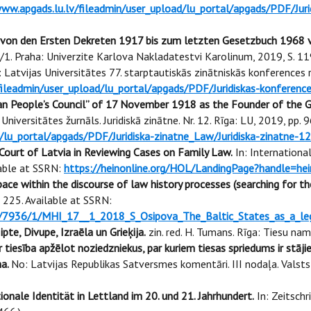
www.apgads.lu.lv/fileadmin/user_upload/lu_portal/apgads/PDF/Jur
 von den Ersten Dekreten 1917 bis zum letzten Gesetzbuch 1968 v
49/1. Praha: Univerzite Karlova Nakladatestvi Karolinum, 2019, S. 1
 Latvijas Universitātes 77. starptautiskās zinātniskās konferences 
fileadmin/user_upload/lu_portal/apgads/PDF/Juridiskas-konferenc
an People’s Council” of 17 November 1918 as the Founder of the Gen
 Universitātes žurnāls. Juridiskā zinātne. Nr. 12. Rīga: LU, 2019, p
/lu_portal/apgads/PDF/Juridiska-zinatne_Law/Juridiska-zinatne-12
Court of Latvia in Reviewing Cases on Family Law.
In: International
ilable at SSRN:
https://heinonline.org/HOL/LandingPage?handle=he
ace within the discourse of law history processes (searching for the
225. Available at SSRN:
0/7936/1/MHI_17__1_2018_S_Osipova_The_Baltic_States_as_a_leg
pte, Divupe, Izraēla un Grieķija.
zin. red. H. Tumans. Rīga: Tiesu na
r tiesība apžēlot noziedzniekus, par kuriem tiesas spriedums ir stā
ma.
No: Latvijas Republikas Satversmes komentāri. III nodaļa. Valsts 
onale Identität in Lettland im 20. und 21. Jahrhundert.
In: Zeitschr