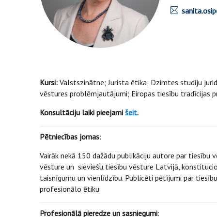
sanita.osi
Kursi:
Valstszinātne; Jurista ētika; Dzimtes studiju jurid
vēstures problēmjautājumi; Eiropas tiesību tradīcijas 
Konsultāciju laiki pieejami
šeit
.
Pētniecības jomas
:
Vairāk nekā 150 dažādu publikāciju autore par tiesību vē
vēsture un sieviešu tiesību vēsture Latvijā, konstitucio
taisnīgumu un vienlīdzību. Publicēti pētījumi par tiesību
profesionālo ētiku.
Profesionālā pieredze un sasniegumi
: