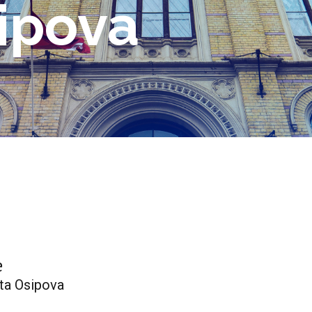
ipova
e
nita Osipova