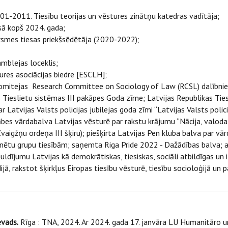
01-2011. Tiesību teorijas un vēstures zinātņu katedras vadītāja;
sā kopš 2024. gada;
rsmes tiesas priekšsēdētāja (2020-2022);
amblejas loceklis;
ures asociācijas biedre [ESCLH];
 komitejas Research Committee on Sociology of Law (RCSL) dalībnie
as Tieslietu sistēmas III pakāpes Goda zīme; Latvijas Republikas Ties
 Latvijas Valsts policijas jubilejas goda zīmi “Latvijas Valsts polici
es vārdabalva Latvijas vēsturē par rakstu krājumu “Nācija, valoda, ti
aigžņu ordeņa III šķiru); piešķirta Latvijas Pen kluba balva par vā
minētu grupu tiesībām; saņemta Riga Pride 2022 - Dažādības balva; 
ldījumu Latvijas kā demokrātiskas, tiesiskas, sociāli atbildīgas un i
jā, rakstot šķirkļus Eiropas tiesību vēsturē, tiesību socioloģijā u
evads.
Rīga : TNA, 2024. Ar 2024. gada 17. janvāra LU Humanitāro 