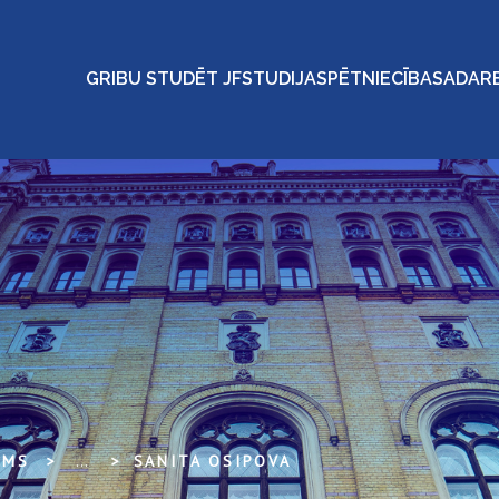
GRIBU STUDĒT JF
STUDIJAS
PĒTNIECĪBA
SADAR
UMS
...
SANITA OSIPOVA