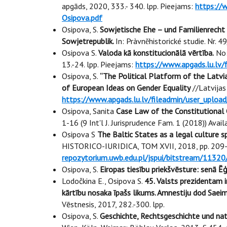
apgāds, 2020, 333.- 340. lpp. Pieejams:
https://
Osipova.pdf
Osipova, S.
Sowjetische Ehe – und Familienrecht
Sowjetrepublik.
In: Pràvnĕhistorické studie. Nr. 
Osipova S.
Valoda kā konstitucionālā vērtība.
No:
13.-24. lpp. Pieejams:
https://www.apgads.lu.lv/
Osipova, S.
“The Political Platform of the Latvi
of European Ideas on Gender Equality
//Latvijas
https://www.apgads.lu.lv/fileadmin/user_upload
Osipova, Sanita
Case Law of the Constitutional 
1-16 (9 Int'l J. Jurisprudence Fam. 1 (2018)) Ava
Osipova S
The Baltic States as a legal culture sp
HISTORICO-IURIDICA, TOM XVII, 2018, pp. 209- 
repozytorium.uwb.edu.pl/jspui/bitstream/1132
Osipova, S.
Eiropas tiesību priekšvēsture: senā Ēģi
Lodočkina E., Osipova S.
45. Valsts prezidentam i
kārtību nosaka īpašs likums. Amnestiju dod Saei
Vēstnesis, 2017, 282.-300. lpp.
Osipova, S.
Geschichte, Rechtsgeschichte und nati