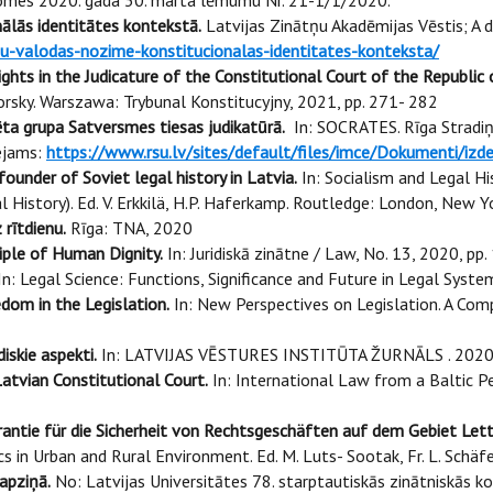
domes 2020. gada 30. marta lēmumu Nr. 21-1/1/2020.
ālās identitātes kontekstā.
Latvijas Zinātņu Akadēmijas Vēstis; A da
esu-valodas-nozime-konstitucionalas-identitates-konteksta/
ts in the Judicature of the Constitutional Court of the Republic 
iskorsky. Warszawa: Trybunal Konstitucyjny, 2021, pp. 271- 282
ta grupa Satversmes tiesas judikatūrā.
In: SOCRATES. Rīga Stradiņš
eejams:
https://www.rsu.lv/sites/default/files/imce/Dokumenti/izd
under of Soviet legal history in Latvia.
In: Socialism and Legal Hi
 History). Ed. V. Erkkilä, H.P. Haferkamp. Routledge: London, New Y
 rītdienu.
Rīga: TNA, 2020
ciple of Human Dignity.
In: Juridiskā zinātne / Law, No. 13, 2020, pp
n: Legal Science: Functions, Significance and Future in Legal System
edom in the Legislation.
In: New Perspectives on Legislation. A Compar
iskie aspekti.
In: LATVIJAS VĒSTURES INSTITŪTA ŽURNĀLS . 2020 Nr.
Latvian Constitutional Court.
In: International Law from a Baltic Per
tie für die Sicherheit von Rechtsgeschäften auf dem Gebiet Lettlan
in Urban and Rural Environment. Ed. M. Luts- Sootak, Fr. L. Schäfer
 apziņā.
No: Latvijas Universitātes 78. starptautiskās zinātniskās k