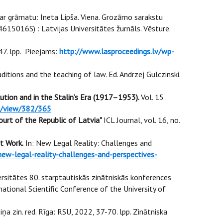
ar grāmatu: Ineta Lipša. Viena. Grozāmo sarakstu
15016S) : Latvijas Universitātes žurnāls. Vēsture.
47. lpp. Pieejams:
http://www.lasproceedings.lv/wp-
ditions and the teaching of law. Ed. Andrzej Gulczinski.
tion and in the Stalin’s Era (1917–1953).
Vol. 15
cle/view/382/365
ourt of the Republic of Latvia"
ICL Journal, vol. 16, no.
t Work.
In: New Legal Reality: Challenges and
ew-legal-reality-challenges-and-perspectives-
rsitātes 80. starptautiskās zinātniskās konferences
ational Scientific Conference of the University of
ņa zin. red. Rīga: RSU, 2022, 37-70. lpp. Zinātniska