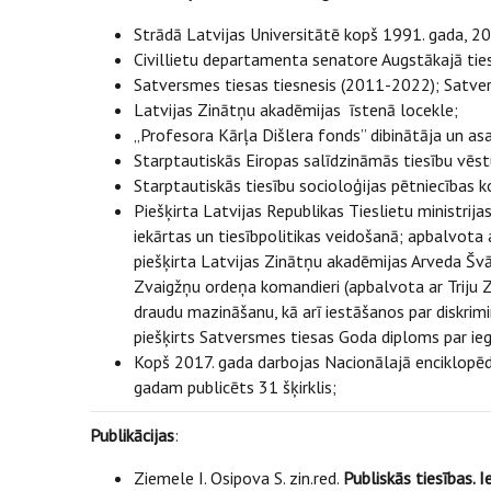
Strādā Latvijas Universitātē kopš 1991. gada, 20
Civillietu departamenta senatore Augstākajā tie
Satversmes tiesas tiesnesis (2011-2022); Satve
Latvijas Zinātņu akadēmijas īstenā locekle;
„Profesora Kārļa Dišlera fonds” dibinātāja un as
Starptautiskās Eiropas salīdzināmās tiesību vēst
Starptautiskās tiesību socioloģijas pētniecības
Piešķirta Latvijas Republikas Tieslietu ministrij
iekārtas un tiesībpolitikas veidošanā; apbalvota ar
piešķirta Latvijas Zinātņu akadēmijas Arveda Švāb
Zvaigžņu ordeņa komandieri (apbalvota ar Triju Zv
draudu mazināšanu, kā arī iestāšanos par diskri
piešķirts Satversmes tiesas Goda diploms par iegu
Kopš 2017. gada darbojas Nacionālajā enciklopēdi
gadam publicēts 31 šķirklis;
Publikācijas
:
Ziemele I. Osipova S. zin.red.
Publiskās tiesības. I