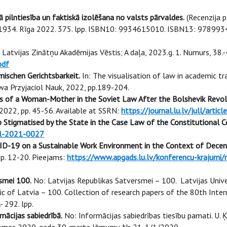
kā pilntiesība un faktiskā izolēšana no valsts pārvaldes.
(Recenzija p
–1934. Rīga 2022. 375. lpp. ISBN10: 9934615010. ISBN13: 97899346
Latvijas Zinātņu Akadēmijas Vēstis; A daļa, 2023.g. 1. Numurs, 38.-
pdf
mischen Gerichtsbarkeit.
In: The visualisation of law in academic tra
 Przyjaciol Nauk, 2022, pp.189-204.
s of a Woman-Mother in the Soviet Law After the Bolshevik Revolu
 2022, pp. 45-56. Available at SSRN:
https://journal.lu.lv/jull/arti
p Stigmatised by the State in the Case Law of the Constitutional C
icl-2021-0027
D-19 on a Sustainable Work Environment in the Context of Decen
pp. 12-20. Pieejams:
https://www.apgads.lu.lv/konferencu-krajumi/n
rsmei 100.
No: Latvijas Republikas Satversmei – 100. Latvijas Unive
c of Latvia – 100. Collection of research papers of the 80th Intern
 292. lpp.
mācijas sabiedrībā.
No: Informācijas sabiedrības tiesību pamati. U. Ķi