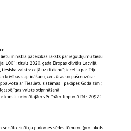
ce;
lietu ministra pateicības raksts par ieguldījumu tiesu
jai 100”.; tituls 2020. gada Eiropas cilvēks Latvijā;
esiska valsts: ceļā uz rītdienu”; iecelta par Triju
rda brīvības stiprināšanu, cenzūras un pašcenzūras
apbalvota ar Tieslietu sistēmas I pakāpes Goda zīmi;
lgtspējīgas valsts stiprināšanā;
n par konstitucionālajām vērtībām. Kopumā līdz 20924.
un sociālo zinātņu padomes sēdes lēmumu (protokols