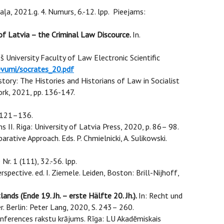
ļa, 2021.g. 4. Numurs, 6.-12. lpp. Pieejams:
of Latvia – the Criminal Law Discource.
In.
 University Faculty of Law Electronic Scientific
evumi/socrates_20.pdf
story: The Histories and Historians of Law in Socialist
ork, 2021, pp. 136-147.
. 121–136.
s II. Riga: University of Latvia Press, 2020, p. 86– 98.
ative Approach. Eds. P. Chmielnicki, A. Sulikowski.
 1 (111), 32.-56. lpp.
spective. ed. I. Ziemele. Leiden, Boston: Brill-Nijhoff,
ds (Ende 19. Jh. – erste Hälfte 20. Jh.).
In: Recht und
. Berlin: Peter Lang, 2020, S. 243– 260.
onferences rakstu krājums. Rīga: LU Akadēmiskais