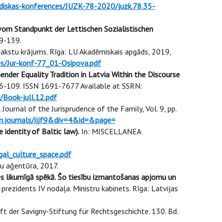
idiskas-konferences/JUZK-78-2020/juzk.78.35-
om Standpunkt der Lettischen Sozialistischen
19-139.
rakstu krājums. Rīga: LU Akadēmiskais apgāds, 2019,
es/Jur-konf-77_01-Osipova.pdf
der Equality Tradition in Latvia Within the Discourse
p. 96-109. ISSN 1691-7677 Available at SSRN:
/Book-jull.12.pdf
 Journal of the Jurisprudence of the Family, Vol. 9, pp.
in.journals/ijjf9&div=4&id=&page=
 identity of Baltic law).
In: MISCELLANEA
al_culture_space.pdf
mu aģentūra, 2017.
jies likumīgā spēkā. Šo tiesību izmantošanas apjomu un
prezidents IV nodaļa. Ministru kabinets. Rīga: Latvijas
ift der Savigny-Stiftung für Rechtsgeschichte. 130. Bd.