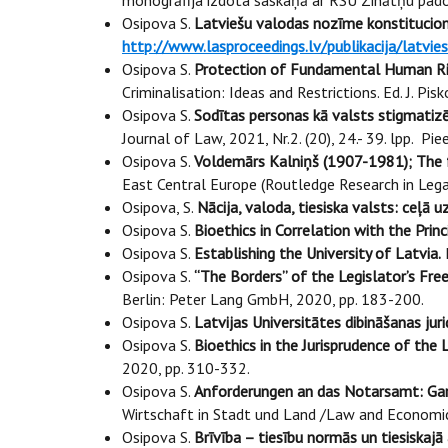
monogrāfija izdota saskaņā ar RSU Zinātņu pa
Osipova S.
Latviešu valodas nozīme konstitucion
http://www.lasproceedings.lv/publikacija/latvi
Osipova S.
Protection of Fundamental Human Righ
Criminalisation: Ideas and Restrictions. Ed. J. P
Osipova S.
Sodītas personas kā valsts stigmatizē
Journal of Law, 2021, Nr.2. (20), 24.- 39. lpp. Pi
Osipova S.
Voldemārs Kalniņš (1907-1981); The fo
East Central Europe (Routledge Research in Legal
Osipova, S.
Nācija, valoda, tiesiska valsts: ceļā uz
Osipova S.
Bioethics in Correlation with the Prin
Osipova S.
Establishing the University of Latvia.
I
Osipova S.
“The Borders” of the Legislator’s Fre
Berlin: Peter Lang GmbH, 2020, pp. 183-200.
Osipova S.
Latvijas Universitātes dibināšanas jurid
Osipova S.
Bioethics in the Jurisprudence of the 
2020, pp. 310-332.
Osipova S.
Anforderungen an das Notarsamt: Garan
Wirtschaft in Stadt und Land /Law and Economics 
Osipova S.
Brīvība – tiesību normās un tiesiskajā