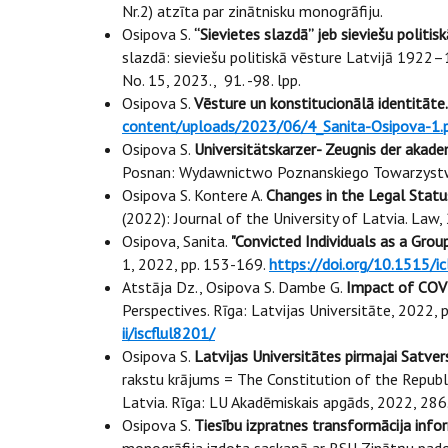
Nr.2) atzīta par zinātnisku monogrāfiju.
Osipova S.
“Sievietes slazdā” jeb sieviešu politis
slazdā: sieviešu politiskā vēsture Latvijā 1922
No. 15, 2023., 91. -98. lpp.
Osipova S.
Vēsture un konstitucionālā identitāte.
content/uploads/2023/06/4_Sanita-Osipova-1.
Osipova S.
Universitätskarzer- Zeugnis der akade
Posnan: Wydawnictwo Poznanskiego Towarzystwa
Osipova S. Kontere A.
Changes in the Legal Statu
(2022): Journal of the University of Latvia. Law,
Osipova, Sanita.
"Convicted Individuals as a Grou
1, 2022, pp. 153-169.
https://doi.org/10.1515/
Atstāja Dz., Osipova S. Dambe G.
Impact of COVI
Perspectives. Rīga: Latvijas Universitāte, 2022, 
ii/iscflul8201/
Osipova S.
Latvijas Universitātes pirmajai Satve
rakstu krājums = The Constitution of the Republi
Latvia. Rīga: LU Akadēmiskais apgāds, 2022, 286.-
Osipova S.
Tiesību izpratnes transformācija infor