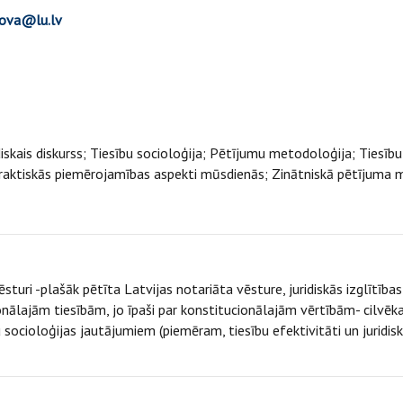
pova@lu.lv
iskais diskurss; Tiesību socioloģija; Pētījumu metodoloģija; Tiesību t
praktiskās piemērojamības aspekti mūsdienās; Zinātniskā pētījuma m
sturi -plašāk pētīta Latvijas notariāta vēsture, juridiskās izglītības
nālajām tiesībām, jo īpaši par konstitucionālajām vērtībām- cilvēka 
 socioloģijas jautājumiem (piemēram, tiesību efektivitāti un juridisko