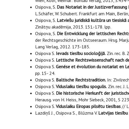
Wien, Köln, Weimar: Böhlau Verlag, 2013, S.454-
Osipova, S.
Das Notariat in der Justizverfassung 
L.Schäfer, W. Schubert. Frankfurt am Main, Berlin
Osipova, S.
Latviešu juridiskā kultūra un tiesiskā 
Zinātņu akadēmija, 2013. 151.-178. lpp.
Osipova, S.
Die Entwicklung der lettischen Rechts
der Rechtsgeschichte im Ostseeraum. Hrsg. Marju 
Lang Verlag, 2012. 173-185.
Osipova S.
Ievads tiesību socioloģijā.
Zin. rec. B.
Osipova S.
Lettische Rechtswissenschaft nach de
Osipova S.
Genése et évolution du notariat en Le
pp. 15- 24.
Osipova S.
Baltische Rechtstradition.
In: Zivilrec
Osipova S.
Viduslaiku tiesību spogulis.
Zin. rec. J
Osipova S.
Die historische Herkunft der juristisc
Herausg. von H. Heiss, Mohr Siebeck, 2001, S 223
Osipova S.
Viduslaiku Eiropas pilsētu tiesības
// L
Lazdiņš J., Osipova S., Blūzma V.
Latvijas tiesību