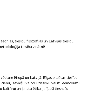
eorijas, tiesību filozofijas un Latvijas tiesību
etodoloģija tiesību zinātnē.
 vēsture Eiropā un Latvijā, Rīgas pilsētas tiesību
cieņu, latviešu valodu, tiesisku valsti, demokrātiju,
 kultūru) un jurista ētiku, jo īpaši tiesnešu