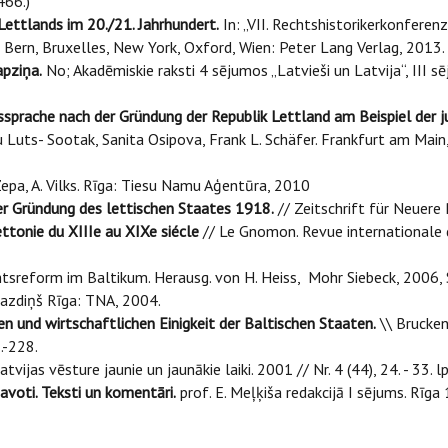
466.)
Lettlands im 20./21. Jahrhundert.
In: „VII. Rechtshistorikerkonferen
, Bern, Bruxelles, New York, Oxford, Wien: Peter Lang Verlag, 2013. 
apziņa.
No; Akadēmiskie raksti 4 sējumos „Latvieši un Latvija“, III sē
sprache nach der Gründung der Republik Lettland am Beispiel der ju
Luts- Sootak, Sanita Osipova, Frank L. Schäfer. Frankfurt am Main, 
 Zepa, A. Vilks. Rīga: Tiesu Namu Aģentūra, 2010
r Gründung des lettischen Staates 1918.
// Zeitschrift für Neuere 
ttonie du XIIIe au XIXe siécle
// Le Gnomon. Revue internationale d
htsreform im Baltikum. Herausg. von H. Heiss, Mohr Siebeck, 2006, S
. Lazdiņš Rīga: TNA, 2004.
hen und wirtschaftlichen Einigkeit der Baltischen Staaten.
\\ Brucken
.-228.
atvijas vēsture jaunie un jaunākie laiki. 2001 // Nr. 4 (44), 24. - 33. lp
 avoti. Teksti un komentāri.
prof. E. Meļķiša redakcijā I sējums. Rīga