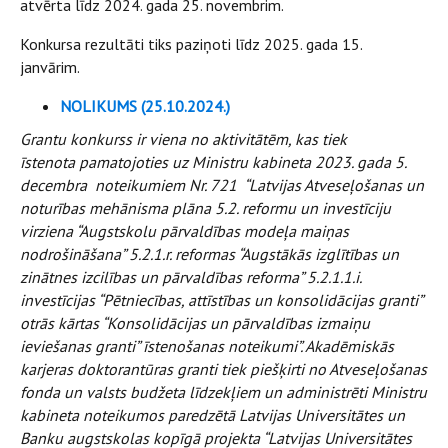
atvērta līdz 2024. gada 25. novembrim.
Konkursa rezultāti tiks paziņoti līdz 2025. gada 15.
janvārim.
NOLIKUMS (25.10.2024.)
Grantu konkurss ir viena no aktivitātēm, kas tiek
īstenota pamatojoties uz Ministru kabineta 2023. gada 5.
decembra noteikumiem Nr. 721 “Latvijas Atveseļošanas un
noturības mehānisma plāna 5.2. reformu un investīciju
virziena “Augstskolu pārvaldības modeļa maiņas
nodrošināšana” 5.2.1.r. reformas “Augstākās izglītības un
zinātnes izcilības un pārvaldības reforma” 5.2.1.1.i.
investīcijas “Pētniecības, attīstības un konsolidācijas granti”
otrās kārtas “Konsolidācijas un pārvaldības izmaiņu
ieviešanas granti” īstenošanas noteikumi”. Akadēmiskās
karjeras doktorantūras granti tiek piešķirti no Atveseļošanas
fonda un valsts budžeta līdzekļiem un administrēti Ministru
kabineta noteikumos paredzētā Latvijas Universitātes un
Banku augstskolas kopīgā projekta “Latvijas Universitātes