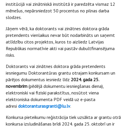
institūcijā vai zinātniskā institūtā ir paredzēta vismaz 12
mēnešus, nepārsniedzot 50 procentus no pilnas darba
slodzes.
Jāņem vērā, ka doktorants vai zinātnes doktora grāda
pretendents vienlaikus nevar būt nodarbināts un saņemt
atlīdzību citos projektos, kuros to aizliedz Latvijas
Republikas normatīvie akti vai pastāv dubultfinansējuma
risks.
Doktorants vai zinātnes doktora grāda pretendents
iesniegumu Doktorantūras grantu otrajam konkursam un
pārējos dokumentus iesniedz līdz
2024. gada 25.
novembrim
(pēdējā dokumentu iesniegšanas diena),
elektroniski vai fiziski parakstītus, nosūtot viena
elektroniska dokumenta PDF veidā uz e-pasta
adresi
doktoranturasgranti@lu.lv
.
Konkursa pieteikumu reģistrācija tiek uzsākta ar grantu otrā
konkursa izsludināšanas brīdi 2024. gada 25. oktobrī un ir