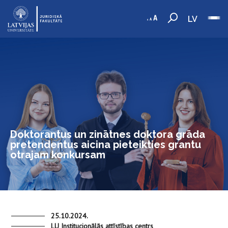
LV
Doktorantus un zinātnes doktora grāda
pretendentus aicina pieteikties grantu
otrajam konkursam
25.10.2024.
LU Institucionālās attīstības centrs