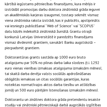
kārtībā iegūstams pētniecības finansējums, kura mērķis ir
izstrādāt promocijas darbu doktora zinātniskā grāda ieguvei
un akadēmiskās karjeras izaugsmei, tostarp sekmēt vismaz
viena zinātniska raksta izstrādi, kas ir publicēts, apstiprināts
vai iesniegts publicēšanai “Web of Science” vai “SCOPUS”
datu bāzēs indeksētā zinātniskā žurnālā. Grantu otrajā
konkursā Latvijas Universitātē ir paredzēts finansējums
vismaz divdesmit grantiem, savukārt Banku augstskolā –
piecpadsmit grantiem.
Doktorantūras grants sastāda ap 1000 euro bruto
atalgojumu par 50% no pilnas darba laika slodzes (t.i. 1292
euro vienas vienības izmaksas atalgojuma izmaksām mēnesī,
tai skaitā darba devēja valsts sociālās apdrošināšanas
obligātās iemaksas un citas sociālās garantijas, kuras
noteiktas normatīvajos aktos darba tiesību un atlīdzības
jomā) un 500 euro pārējām īstenošanas izmaksām mēnesī.
Doktorantu un zinātnes doktora grāda pretendentu iesaiste
studiju vai zinātniski pētnieciskajā darbā augstākās izglītības