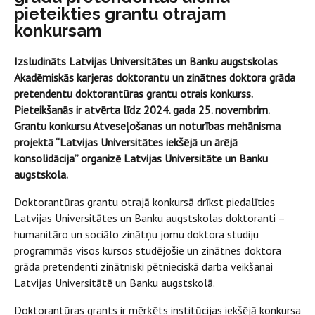
pieteikties grantu otrajam
konkursam
Izsludināts Latvijas Universitātes un Banku augstskolas
Akadēmiskās karjeras doktorantu un zinātnes doktora grāda
pretendentu doktorantūras grantu otrais konkurss.
Pieteikšanās ir atvērta līdz 2024. gada 25. novembrim.
Grantu konkursu Atveseļošanas un noturības mehānisma
projektā “Latvijas Universitātes iekšējā un ārējā
konsolidācija” organizē Latvijas Universitāte un Banku
augstskola.
Doktorantūras grantu otrajā konkursā drīkst piedalīties
Latvijas Universitātes un Banku augstskolas doktoranti –
humanitāro un sociālo zinātņu jomu doktora studiju
programmās visos kursos studējošie un zinātnes doktora
grāda pretendenti zinātniski pētnieciskā darba veikšanai
Latvijas Universitātē un Banku augstskolā.
Doktorantūras grants ir mērķēts institūcijas iekšējā konkursa