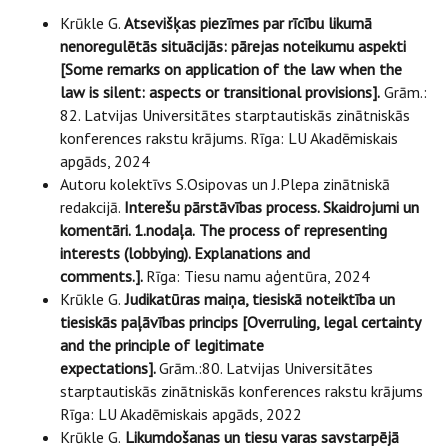
Krūkle G.
Atsevišķas piezīmes par rīcību likumā
nenoregulētās situācijās: pārejas noteikumu aspekti
[Some remarks on application of the law when the
law is silent: aspects or transitional provisions].
Grām.:
82. Latvijas Universitātes starptautiskās zinātniskās
konferences rakstu krājums. Rīga: LU Akadēmiskais
apgāds, 2024
Autoru kolektīvs S.Osipovas un J.Plepa zinātniskā
redakcijā.
Interešu pārstāvības process. Skaidrojumi un
komentāri. 1.nodaļa.
The process of representing
interests (lobbying). Explanations and
comments.].
Rīga: Tiesu namu aģentūra, 2024
Krūkle G.
Judikatūras maiņa, tiesiskā noteiktība un
tiesiskās paļāvības princips [Overruling, legal certainty
and the principle of legitimate
expectations].
Grām.:80. Latvijas Universitātes
starptautiskās zinātniskās konferences rakstu krājums
Rīga: LU Akadēmiskais apgāds, 2022
Krūkle G.
Likumdošanas un tiesu varas savstarpējā