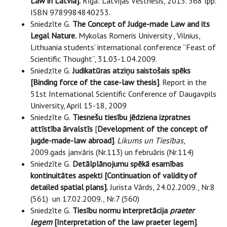
Law in Latvia].
Rīga: Latvijas Vēstnesis, 2013. 368 lpp.
ISBN 9789984840253.
Sniedzīte G.
The Concept of Judge-made Law and its
Legal Nature.
Mykolas Romeris University , Vilnius,
Lithuania students’ international conference “Feast of
Scientific Thought”, 31.03-1.04.2009.
Sniedzīte G.
Judikatūras atziņu saistošais spēks
[Binding force of the case-law thesis]
. Report in the
51st International Scientific Conference of Daugavpils
University, April 15-18, 2009
Sniedzīte G.
Tiesnešu tiesību jēdziena izpratnes
attīstība ārvalstīs
[
Development of the concept of
jugde-made-law abroad]
.
Likums un Tiesības
,
2009.gads janvāris (Nr.113) un februāris (Nr.114)
Sniedzīte G.
Detālplānojumu spēkā esamības
kontinuitātes aspekti [Continuation of validity of
detailed spatial plans].
Jurista Vārds, 24.02.2009., Nr.8
(561) un 17.02.2009., Nr.7 (560)
Sniedzīte G.
Tiesību normu interpretācija
praeter
legem
[Interpretation of the law praeter legem]
.