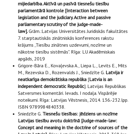
mijiedarbība. Aktīvā un pasīvā tiesnešu tiesību
parlamentārā kontrole [Interaction between
legislation and the judiciary. Active and passive
parliamentary scrutiny of the judge-made-
law].
Grām.:Latvijas Universitātes Juridiskās fakultātes
7. starptautiskās zinātniskās konferences rakstu
krājums „Tiesību zinātnes uzdevumi, nozīme un
nākotne tiesību sistēmās". Rīga: LU Akadēmiskais
apgāds, 2019
Grigore-Bāra E., Kovaļevska A., Liepa L., Levits E., Mits
M., Rezevska D., Rozenvalds J., Sniedzīte G.
Latvija ir
neatkarīga demokrātiska republika
[
Latvia is an
independent democratic Republic
]. Latvijas Republikas
Satversmes komentāri. Ievads. I nodaļa. Vispārējie
noteikumi. Rīga: Latvijas Vēstnesis, 2014. 136.-232.lpp.
ISBN 9789984840338.
Sniedzīte G.
Tiesnešu tiesības: jēdziens un nozīme
Latvijas tiesību avotu doktrīnā [Judge-made-law:
Concept and meaning in the doctrine of sources of the