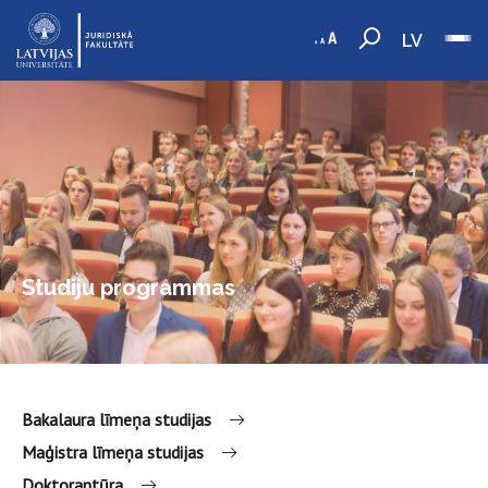
LV
Studiju programmas
Bakalaura līmeņa studijas
Maģistra līmeņa studijas
Doktorantūra