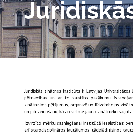
Juridiskās
Juridiskās zinātnes institūts ir Latvijas Universitāte
pētniecības un ar to saistīto pasākumu īstenošan
zinātniskos pētījumus, organizē un līdzdarbojas zinātni
un pilnveidošanu, kā arī sekmē jauno zinātnieku sagata
Izvirzīto mērķu sasniegšanai institūtā iesaistītais per
arī starpdisciplināros jautājumos, tādejādi risinot ta