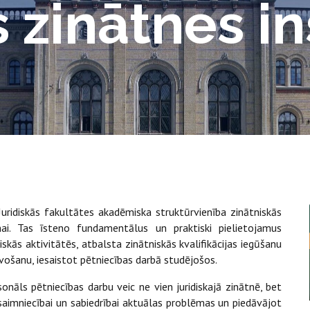
 zinātnes in
s Juridiskās fakultātes akadēmiska struktūrvienība zinātniskās
ai. Tas īsteno fundamentālus un praktiski pielietojamus
skās aktivitātēs, atbalsta zinātniskās kvalifikācijas iegūšanu
vošanu, iesaistot pētniecības darbā studējošos.
sonāls pētniecības darbu veic ne vien juridiskajā zinātnē, bet
utsaimniecībai un sabiedrībai aktuālas problēmas un piedāvājot