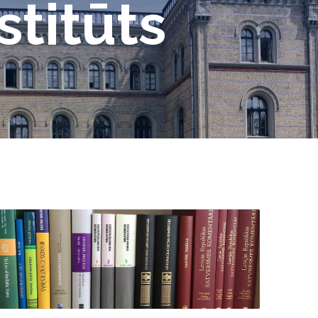
stitūts