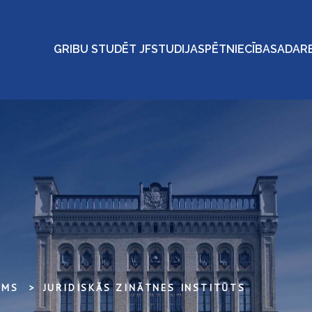
GRIBU STUDĒT JF
STUDIJAS
PĒTNIECĪBA
SADAR
UMS
JURIDISKĀS ZINĀTNES INSTITŪTS