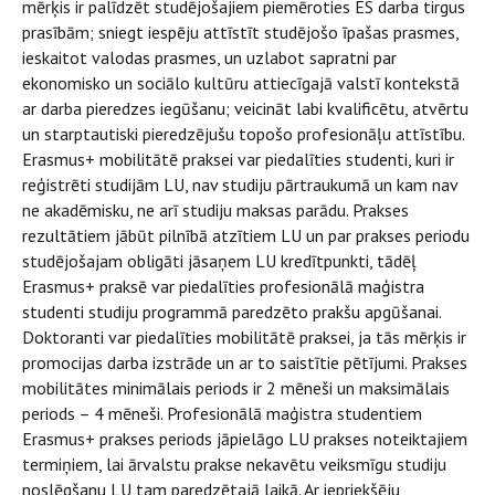
mērķis ir palīdzēt studējošajiem piemēroties ES darba tirgus
prasībām; sniegt iespēju attīstīt studējošo īpašas prasmes,
ieskaitot valodas prasmes, un uzlabot sapratni par
ekonomisko un sociālo kultūru attiecīgajā valstī kontekstā
ar darba pieredzes iegūšanu; veicināt labi kvalificētu, atvērtu
un starptautiski pieredzējušu topošo profesionāļu attīstību.
Erasmus+ mobilitātē praksei var piedalīties studenti, kuri ir
reģistrēti studijām LU, nav studiju pārtraukumā un kam nav
ne akadēmisku, ne arī studiju maksas parādu. Prakses
rezultātiem jābūt pilnībā atzītiem LU un par prakses periodu
studējošajam obligāti jāsaņem LU kredītpunkti, tādēļ
Erasmus+ praksē var piedalīties profesionālā maģistra
studenti studiju programmā paredzēto prakšu apgūšanai.
Doktoranti var piedalīties mobilitātē praksei, ja tās mērķis ir
promocijas darba izstrāde un ar to saistītie pētījumi. Prakses
mobilitātes minimālais periods ir 2 mēneši un maksimālais
periods – 4 mēneši. Profesionālā maģistra studentiem
Erasmus+ prakses periods jāpielāgo LU prakses noteiktajiem
termiņiem, lai ārvalstu prakse nekavētu veiksmīgu studiju
noslēgšanu LU tam paredzētajā laikā. Ar iepriekšēju