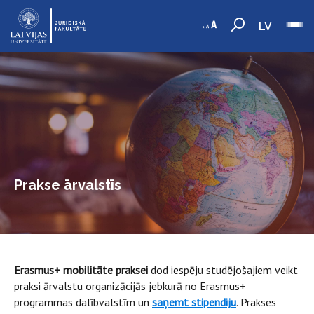
LV
Prakse ārvalstīs
Erasmus+ mobilitāte praksei
dod iespēju studējošajiem veikt
praksi ārvalstu organizācijās jebkurā no Erasmus+
programmas dalībvalstīm un
saņemt stipendiju
. Prakses