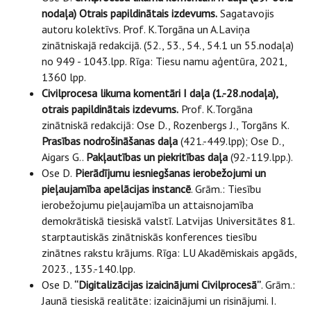
nodaļa) Otrais papildinātais izdevums.
Sagatavojis
autoru kolektīvs. Prof. K.Torgāna un A.Laviņa
zinātniskajā redakcijā. (52., 53., 54., 54.1 un 55.nodaļa)
no 949 - 1043.lpp. Rīga: Tiesu namu aģentūra, 2021,
1360 lpp.
Civilprocesa likuma komentāri I daļa (1.-28.nodaļa),
otrais papildinātais izdevums.
Prof. K.Torgāna
zinātniskā redakcijā: Ose D., Rozenbergs J., Torgāns K.
Prasības nodrošināšanas daļa
(421.-449.lpp); Ose D.,
Aigars G..
Pakļautības un piekritības daļa
(92.-119.lpp.).
Ose D.
Pierādījumu iesniegšanas ierobežojumi un
pieļaujamība apelācijas instancē
. Grām.: Tiesību
ierobežojumu pieļaujamība un attaisnojamība
demokrātiskā tiesiskā valstī. Latvijas Universitātes 81.
starptautiskās zinātniskās konferences tiesību
zinātnes rakstu krājums. Rīga: LU Akadēmiskais apgāds,
2023., 135.-140.lpp.
Ose D.
“Digitalizācijas izaicinājumi Civilprocesā”
. Grām.:
Jaunā tiesiskā realitāte: izaicinājumi un risinājumi. I.