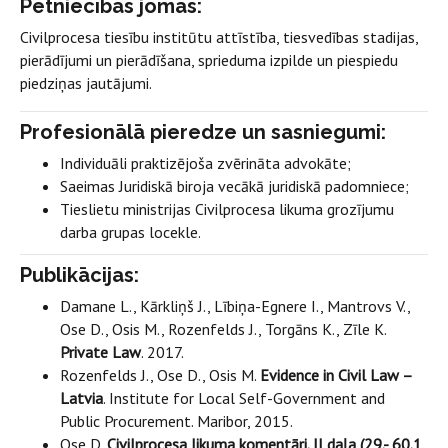
Pētniecības jomas
:
Civilprocesa tiesību institūtu attīstība, tiesvedības stadijas,
pierādījumi un pierādīšana, sprieduma izpilde un piespiedu
piedziņas jautājumi.
Profesionālā pieredze un sasniegumi
:
Individuāli praktizējoša zvērināta advokāte;
Saeimas Juridiskā biroja vecākā juridiskā padomniece;
Tieslietu ministrijas Civilprocesa likuma grozījumu
darba grupas locekle.
Publikācijas
:
Damane L., Kārkliņš J., Lībiņa-Egnere I., Mantrovs V.,
Ose D., Osis M., Rozenfelds J., Torgāns K., Zīle K.
Private Law
. 2017.
Rozenfelds J., Ose D., Osis M.
Evidence in Civil Law –
Latvia
. Institute for Local Self-Government and
Public Procurement. Maribor, 2015.
Ose D.
Civilprocesa likuma komentāri. II daļa (29.- 60.1