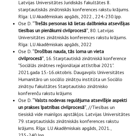
Latvijas Universitātes Juridiskās fakultātes 8.
starptautiskās zinātniskās konferences rakstu krājums.
Rīga: LU Akadēmiskais apgāds, 2022., 224.-230.lpp.
Ose D.
“Trešās personas kā lietas dalībnieka atsevišķas
tiesības un pienākumi civilprocesā”
, 80. Latvijas
Universitātes zinātniskās konferences rakstu krājums.
Rīga: LU Akadēmiskais apgāds, 2022
Ose D.
“Drošības nauda, tās loma un vieta
civilprocesā”
, 16. Starptautiskā zinātniskā konference
"Sociālās zinātnes reģionālajai attīstībai 2021".
2021.gada 15.-16.oktobris. Daugavpils Universitātes
Humanitāro un sociālo zinātņu institūta un Sociālo
zinātņu fakultātes Starptautisko zinātnisko
konferenču rakstu krājums
Ose D.
“Valsts nodevas regulējuma atsevišķie aspekti
un prakses īpatnības civilprocesā”
, //Tiesības un
tiesiskā vide mainīgos apstākļos. Latvijas Universitātes
79. starptautiskās zinātniskās konferences rakstu
krājums. Rīga: LU Akadēmiskais apgāds, 2021.,
235.-240.lpp.