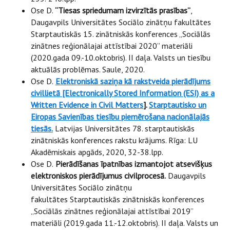
Ose D.
“Tiesas spriedumam izvirzītās prasības”
,
Daugavpils Universitātes Sociālo zinātņu fakultātes
Starptautiskās 15. zinātniskās konferences „Sociālās
zinātnes reģionālajai attīstībai 2020” materiāli
(2020.gada 09.-10.oktobris). II daļa. Valsts un tiesību
aktuālās problēmas. Saule, 2020.
Ose D.
Elektroniskā saziņa kā rakstveida pierādījums
civillietā [Electronically Stored Information (ESI) as a
Written Evidence in Civil Matters
]
.
Starptautisko un
Eiropas Savienības tiesību piemērošana nacionālajās
tiesās.
Latvijas Universitātes 78. starptautiskās
zinātniskās konferences rakstu krājums. Rīga: LU
Akadēmiskais apgāds, 2020, 32-38.lpp.
Ose D.
Pierādīšanas īpatnības izmantojot atsevišķus
elektroniskos pierādījumus civilprocesā.
Daugavpils
Universitātes Sociālo zinātņu
fakultātes Starptautiskās zinātniskās konferences
„Sociālās zinātnes reģionālajai attīstībai 2019”
materiāli (2019.gada 11.-12.oktobris). II daļa. Valsts un