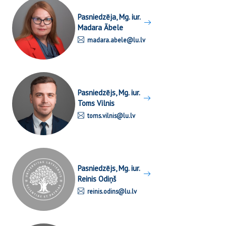
Pasniedzēja, Mg. iur.
Madara Ābele
madara.abele@lu.lv
Pasniedzējs, Mg. iur.
Toms Vilnis
toms.vilnis@lu.lv
Pasniedzējs, Mg. iur.
Reinis Odiņš
reinis.odins@lu.lv