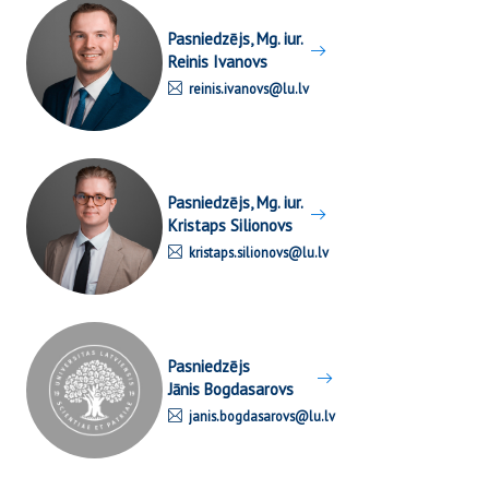
Pasniedzējs, Mg. iur.
Reinis Ivanovs
reinis.ivanovs@lu.lv
Pasniedzējs, Mg. iur.
Kristaps Silionovs
kristaps.silionovs@lu.lv
Pasniedzējs
Jānis Bogdasarovs
janis.bogdasarovs@lu.lv