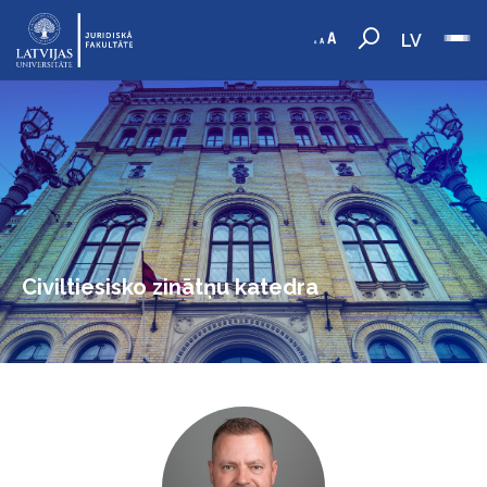
LV
Civiltiesisko zinātņu katedra