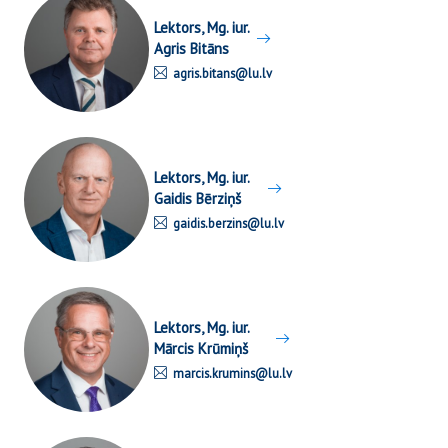
Lektors, Mg. iur.
Agris Bitāns
agris.bitans@lu.lv
Lektors, Mg. iur.
Gaidis Bērziņš
gaidis.berzins@lu.lv
Lektors, Mg. iur.
Mārcis Krūmiņš
marcis.krumins@lu.lv