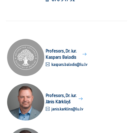
Profesors, Dr. iur.
Kaspars Balodis
kaspars.balodis@lu.lv
Profesors, Dr. iur.
Jānis Kārkliņš
janis.karklins@lu.lv