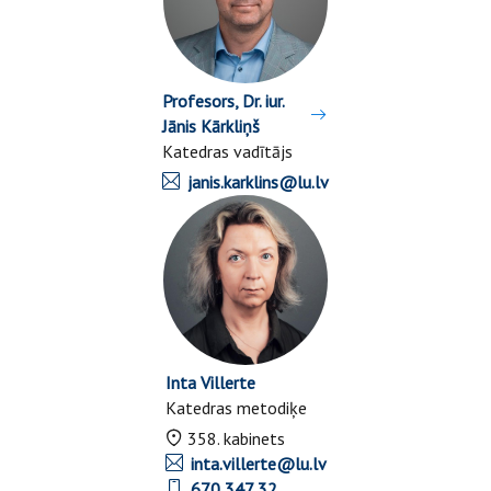
Profesors, Dr. iur.
Jānis Kārkliņš
Katedras vadītājs
janis.karklins@lu.lv
Inta Villerte
Katedras metodiķe
358. kabinets
inta.villerte@lu.lv
670 347 32