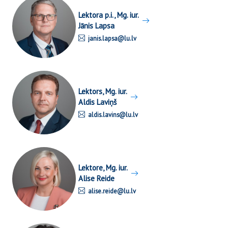
Lektora p.i., Mg. iur.
Jānis Lapsa
janis.lapsa@lu.lv
Lektors, Mg. iur.
Aldis Laviņš
aldis.lavins@lu.lv
Lektore, Mg. iur.
Alise Reide
alise.reide@lu.lv