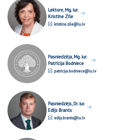
Lektore, Mg. iur.
Kristīne Zīle
kristine.zile@lu.lv
Pasniedzēja, Mg. iur.
Patrīcija Bodniece
patricija.bodniece@lu.lv
Pasniedzējs, Dr. iur.
Edijs Brants
edijs.brants@lu.lv