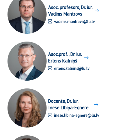
Asoc. profesors, Dr. iur.
Vadims Mantrovs
vadims.mantrovs@lu.lv
Asoc.prof., Dr. iur.
Erlens Kalniņš
erlens.kalnins@lu.lv
Docente, Dr. iur.
Inese Lībiņa-Egnere
inese.libina-egnere@lu.lv