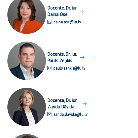
Docente, Dr. iur.
Daina Ose
daina.ose@lu.lv
Docents, Dr. iur.
Pauls Zeņķis
pauls.zenkis@lu.lv
Docente, Dr. iur.
Zanda Dāvida
zanda.davida@lu.lv