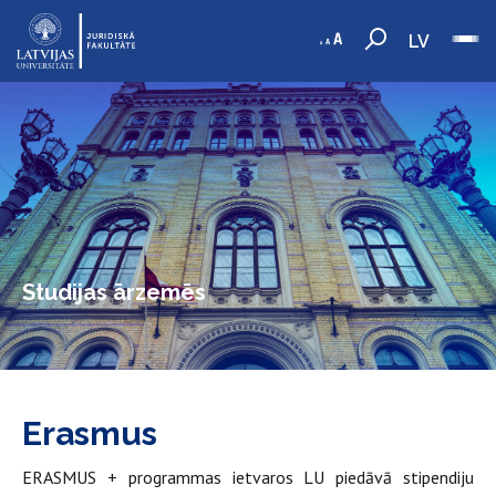
LV
Studijas ārzemēs
Erasmus
ERASMUS + programmas ietvaros LU piedāvā stipendiju