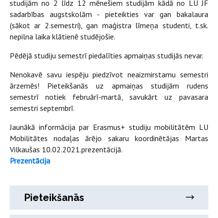
studijām no 2 līdz 12 mēnešiem studijām kādā no LU JF
sadarbības augstskolām - pieteikties var gan bakalaura
(sākot ar 2.semestri), gan maģistra līmeņa studenti, t.sk.
nepilna laika klātienē studējošie.
Pēdējā studiju semestrī piedalīties apmaiņas studijās nevar.
Nenokavē savu iespēju piedzīvot neaizmirstamu semestri
ārzemēs! Pieteikšanās uz apmaiņas studijām rudens
semestrī notiek februārī-martā, savukārt uz pavasara
semestri septembrī.
Jaunākā informācija par Erasmus+ studiju mobilitātēm LU
Mobilitātes nodaļas ārējo sakaru koordinētājas Martas
Vilkaušas 10.02.2021.prezentācijā.
Prezentācija
Pieteikšanās