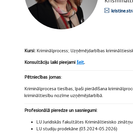
Krisminālt
kristine.s
Kursi:
Kriminālprocess; Uzņēmējdarbības krimināltiesiski
Konsultāciju laiki pieejami
šeit
.
Pētniecības jomas
:
Kriminālprocesa tiesības, īpaši pierādīšana kriminālproce
krimināltiesību nozīme uzņēmējdarbībā.
Profesionālā pieredze un sasniegumi
:
LU Juridiskās fakultātes Krimināltiesisko zinātņ
LU studiju prodekāne (03.2024-05.2026)