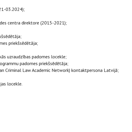
;
21-03.2024);
eides centra direktore (2015-2021);
kšsēdētāja;
omes priekšsēdētāja;
skās uzraudzības padomes locekle;
 programmu padomes priekšsēdētāja;
pean Criminal Law Academic Network) kontaktpersona Latvijā;
as locekle.