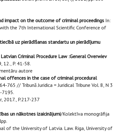
nd impact on the outcome of criminal proceedings
In:
 with the 7th International Scientific Conference of
cībā uz pierādīšanas standartu un pierādījumu
 Latvian Criminal Procedure Law :General Overwiev
, 12., P. 41-58.
komentāru autore
al offences in the case of criminal procedural
4-765 // Tribunǎ Juridica = Juridical Tribune Vol. 8, N 3
-7195.
r, 2017., P.217-237
ības un nākotnes izaicinājumi
/Kolektīva monogrāfija
lpp.
al of the University of Latvia. Law. Riga, University of