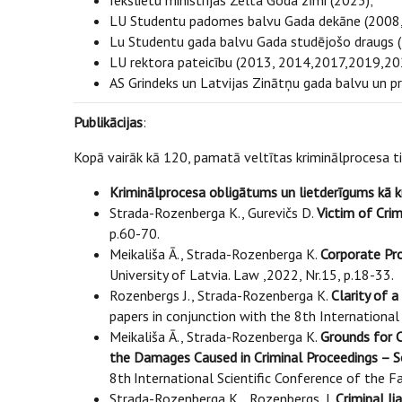
Iekšlietu ministrijas Zelta Goda zīmi (2023);
LU Studentu padomes balvu Gada dekāne (2008,
Lu Studentu gada balvu Gada studējošo draugs 
LU rektora pateicību (2013, 2014,2017,2019,20
AS Grindeks un Latvijas Zinātņu gada balvu un p
Publikācijas
:
Kopā vairāk kā 120, pamatā veltītas kriminālprocesa 
Kriminālprocesa obligātums un lietderīgums kā kr
Strada-Rozenberga K., Gurevičs D.
Victim of Crim
p.60-70.
Meikališa Ā., Strada-Rozenberga K.
Corporate Pro
University of Latvia. Law ,2022, Nr.15, p.18-33.
Rozenbergs J., Strada-Rozenberga K.
Clarity of a
papers in conjunction with the 8th International
Meikališa Ā., Strada-Rozenberga K.
Grounds for C
the Damages Caused in Criminal Proceedings – 
8th
International Scientific Conference of the F
Strada-Rozenberga K. , Rozenbergs, J.
Criminal lia