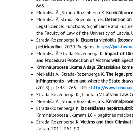
665.
Meikališa Ā., Strada-Rozenberga K.
Kriminālproc
Meikališa Ā, Strada-Rozenberga K.
Detention on 
Legal Science: Functions, Significance and Future
the Faculty of Law of the University of Latvia. 
Strada-Rozenberga K.
Eksperta viedoklis (kopsavil
pietiekamību.
, 2020 Pieejams:
https://juristava
Meikališa Ā. Strada-Rozenberga K.
Impact of Dir
and Procedural Protection of Victims with Speci
Kriminālprocesa likuma A daļa. Zinātniskais kome
Meikališa A., Strada-Rozenberga K.
The legal pro
infringements - when and where the State draws
(2018), p. [748]-765. , URL:
http://www.tribunaj
Strada-Rozenberga K., Liholaja V.
Latvian Law. C
Meikališa Ā., Strada-Rozenberga K.
Kriminālproc
Strada-Rozenberga K.
Iztiesāšanas nepārtrauktīb
Kriminālprocesa likumam 10 – pagātnes mācības u
Strada-Rozenberga K.
Victims and their Crimina
Latvia, 2014. P.51-90