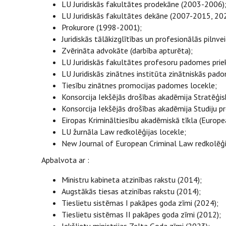
LU Juridiskās fakultātes prodekāne (2003-2006)
LU Juridiskās fakultātes dekāne (2007-2015, 20
Prokurore (1998-2001);
Juridiskās tālākizglītības un profesionālās pilnv
Zvērināta advokāte (darbība apturēta);
LU Juridiskās fakultātes profesoru padomes prie
LU Juridiskās zinātnes institūta zinātniskās pad
Tiesību zinātnes promocijas padomes locekle;
Konsorcija Iekšējās drošības akadēmija Stratēģi
Konsorcija Iekšējās drošības akadēmija Studiju
Eiropas Krimināltiesību akadēmiskā tīkla (Euro
LU žurnāla Law redkolēģijas locekle;
New Journal of European Criminal Law redkolēģij
Apbalvota ar :
Ministru kabineta atzinības rakstu (2014);
Augstākās tiesas atzinības rakstu (2014);
Tieslietu sistēmas I pakāpes goda zīmi (2024);
Tieslietu sistēmas II pakāpes goda zīmi (2012);