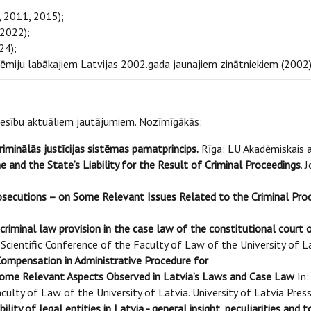
 2011, 2015);
(2022);
24);
rēmiju labākajiem Latvijas 2002.gada jaunajiem zinātniekiem (2002)
tiesību aktuāliem jautājumiem. Nozīmīgākās:
iminālās justīcijas sistēmas pamatprincips.
Rīga: LU Akadēmiskais a
e and the State’s Liability for the Result of Criminal Proceedings
. 
secutions – on Some Relevant Issues Related to the Criminal Proc
 criminal law provision in the case law of the constitutional court 
 Scientific Conference of the Faculty of Law of the University of L
ompensation in Administrative Procedure for
Some Relevant Aspects Observed in Latvia’s Laws and Case Law
In:
aculty of Law of the University of Latvia. University of Latvia Pre
bility of legal entities in Latvia - general insight, peculiarities and to