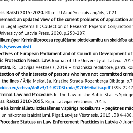
ess. Raksti 2015-2020.
Rīga: LU Akadēmiskais apgāds, 2021.
remand: an updated view of the current problems of application a
 in Legal Systems II : Collection of Research Papers in Conjunction
University of Latvia Press, 2020, p.258-287.
kums)par Kriminālprocesa regulējuma pietiekamību un skaidrību attie
rds.lv/wwwraksti
ectives of European Parliament and of Council on Development of
fic Protection Needs. Law.
Journal of the University of Latvia., 2019
ntārs.
R., Latvijas Vēstnesis, 2019 – zinātniskā redaktore, pantu 
tection of the interests of persons who have not committed crimin
 the lines
/ Ārija Meikališa, Kristīne Strada-Rozenberga Bibliogr: p.76
uridica.eu/arhiva/An8v3/14.%20Strada,%20Meikalisa.pdf
ISSN 2247
riminal Law and Procedure.
In The Law of the Baltic States Springe
ess. Raksti 2010-2015.
Rīga: Latvijas vēstnesis, 2015.
a kā krimināllietu iztiesāšanas vispārīgs noteikums – pagātnes māc
n nākotnes izaicinājumi. Rīga:Latvijas Vēstnesis, 2015., 384-408.
l Procedure Statuss un Law Enforcement Practicies in Latvia
// Juorn