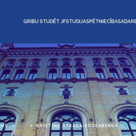
GRIBU STUDĒT JF
STUDIJAS
PĒTNIECĪBA
SADAR
UMS
...
KRISTĪNE STRADA-ROZENBERGA