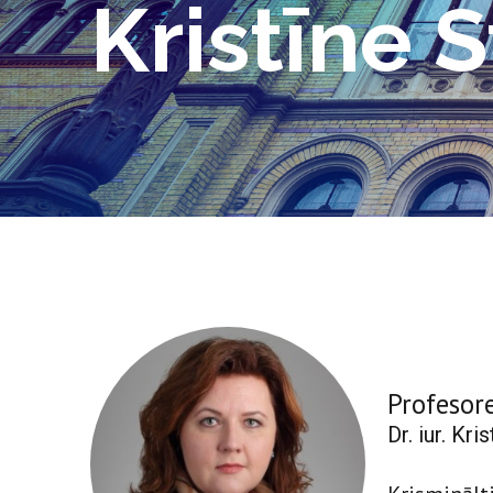
Kristīne
Profesor
Dr. iur. Kr