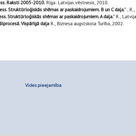
ess. Raksti 2005-2010.
Rīga: Latvijas vēstnesis, 2010.
ess. Struktūrloģiskās shēmas ar paskaidrojumiem. B un C daļa.”
, R.,
ess. Struktūrloģiskās shēmas ar paskaidrojumiem. A daļa.”
R., Latvij
nālprocesā. Vispārīgā daļa
R., Biznesa augstskola Turība, 2002.
Vides pieejamība