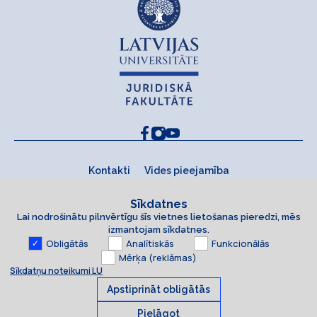
Kontakti
Vides pieejamība
Sīkdatnes
Lai nodrošinātu pilnvērtīgu šīs vietnes lietošanas pieredzi, mēs
izmantojam sīkdatnes.
Obligātās
Analītiskās
Funkcionālās
Mērķa (reklāmas)
Sīkdatņu noteikumi LU
Apstiprināt obligātās
Pielāgot