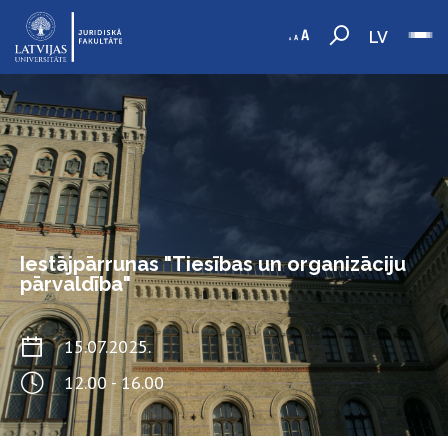
LV
Iestājpārrunas "Tiesības un organizāciju
pārvaldība"
15.07.2025.
12.00 - 16.00