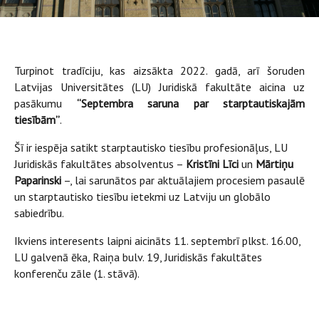
Turpinot tradīciju, kas aizsākta 2022. gadā, arī šoruden
Latvijas Universitātes (LU) Juridiskā fakultāte aicina uz
pasākumu
“Septembra saruna par starptautiskajām
tiesībām”
.
Šī ir iespēja satikt starptautisko tiesību profesionāļus, LU
Juridiskās fakultātes absolventus –
Kristīni Līci
un
Mārtiņu
Paparinski
–, lai sarunātos par aktuālajiem procesiem pasaulē
un starptautisko tiesību ietekmi uz Latviju un globālo
sabiedrību.
Ikviens interesents laipni aicināts 11. septembrī plkst. 16.00,
LU galvenā ēka, Raiņa bulv. 19, Juridiskās fakultātes
konferenču zāle (1. stāvā).