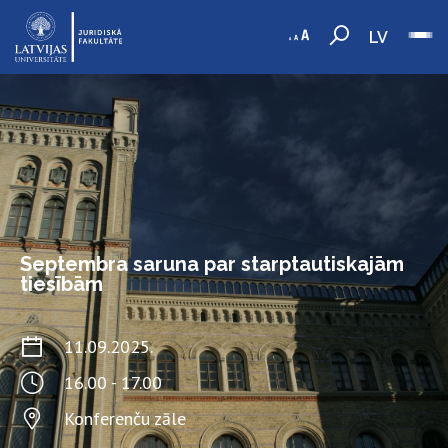
LV
Septembra saruna par starptautiskajām
tiesībām
11.09.2025.
16.00 - 17.00
Konferenču zāle