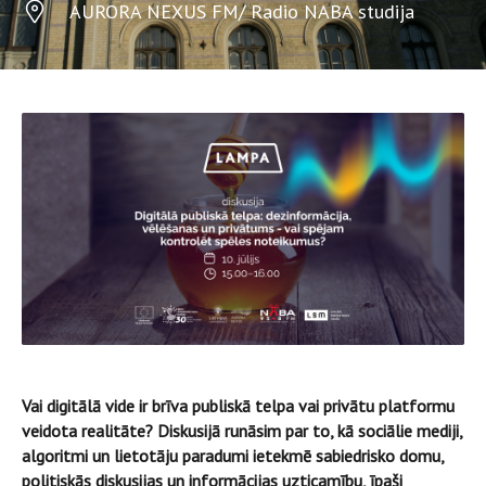
AURORA NEXUS FM/ Radio NABA studija
Vai digitālā vide ir brīva publiskā telpa vai privātu platformu
veidota realitāte? Diskusijā runāsim par to, kā sociālie mediji,
algoritmi un lietotāju paradumi ietekmē sabiedrisko domu,
politiskās diskusijas un informācijas uzticamību, īpaši