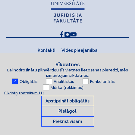
Kontakti
Vides pieejamība
Sīkdatnes
Lai nodrošinātu pilnvērtīgu šīs vietnes lietošanas pieredzi, mēs
izmantojam sīkdatnes.
Obligātās
Analītiskās
Funkcionālās
Mērķa (reklāmas)
Sīkdatņu noteikumi LU
Apstiprināt obligātās
Pielāgot
Piekrist visam
Sīkdatnes
© 2026 Latvijas Universitāte. Visas tiesības aizsargātas