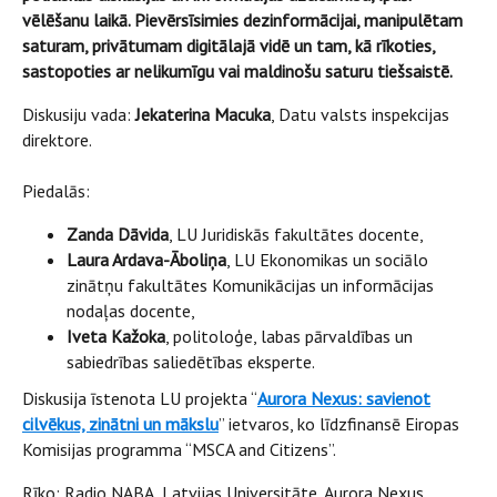
vēlēšanu laikā. Pievērsīsimies dezinformācijai, manipulētam
saturam, privātumam digitālajā vidē un tam, kā rīkoties,
sastopoties ar nelikumīgu vai maldinošu saturu tiešsaistē.
Diskusiju vada:
Jekaterina Macuka
, Datu valsts inspekcijas
direktore.
Piedalās:
Zanda Dāvida
,
LU Juridiskās fakultātes docente,
Laura Ardava-Āboliņa
,
LU Ekonomikas un sociālo
zinātņu fakultātes Komunikācijas un informācijas
nodaļas docente,
Iveta Kažoka
,
politoloģe, labas pārvaldības un
sabiedrības saliedētības eksperte.
Diskusija īstenota LU projekta “
Aurora Nexus: savienot
cilvēkus, zinātni un mākslu
” ietvaros, ko līdzfinansē Eiropas
Komisijas programma “MSCA and Citizens”.
Rīko: Radio NABA, Latvijas Universitāte, Aurora Nexus