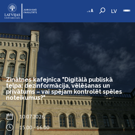
LV
Zinātnes kafejnīca "Digitālā publiskā
telpa: dezinformācija, vēlēšanas un
privātums – vai spējam kontrolēt spēles
noteikumus?"
10.07.2026.
15.00 - 16.00