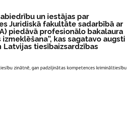
sabiedrību un iestājas par
es Juridiskā fakultāte sadarbībā ar
DA) piedāvā profesionālo bakalaura
 izmeklēšana”, kas sagatavo augsti
 Latvijas tiesībaizsardzības
tiesību zinātnē, gan padziļinātas kompetences krimināltiesību