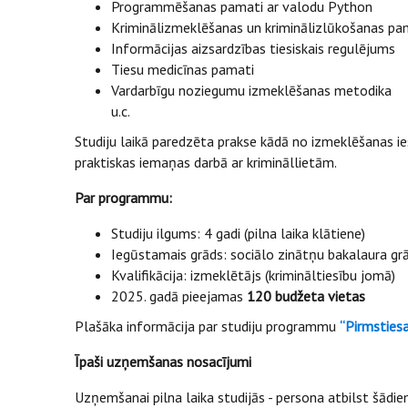
Programmēšanas pamati ar valodu Python
Kriminālizmeklēšanas un kriminālizlūkošanas pa
Informācijas aizsardzības tiesiskais regulējums
Tiesu medicīnas pamati
Vardarbīgu noziegumu izmeklēšanas metodika
u.c.
Studiju laikā paredzēta prakse kādā no izmeklēšanas ie
praktiskas iemaņas darbā ar krimināllietām.
Par programmu:
Studiju ilgums: 4 gadi (pilna laika klātiene)
Iegūstamais grāds: sociālo zinātņu bakalaura grā
Kvalifikācija: izmeklētājs (krimināltiesību jomā)
2025. gadā pieejamas
120 budžeta vietas
Plašāka informācija par studiju programmu
“Pirmsties
Īpaši uzņemšanas nosacījumi
Uzņemšanai pilna laika studijās - persona atbilst šād