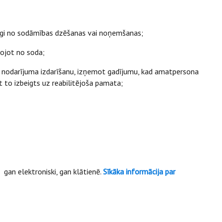
rīgi no sodāmības dzēšanas vai noņemšanas;
vojot no soda;
īga nodarījuma izdarīšanu, izņemot gadījumu, kad amatpersona
et to izbeigts uz reabilitējoša pamata;
, gan elektroniski, gan klātienē.
Sīkāka informācija par