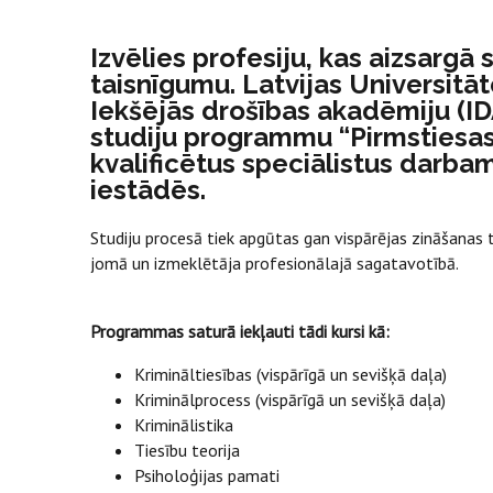
Izvēlies profesiju, kas aizsargā 
taisnīgumu. Latvijas Universitāt
Iekšējās drošības akadēmiju (I
studiju programmu “Pirmstiesas
kvalificētus speciālistus darbam
iestādēs.
Studiju procesā tiek apgūtas gan vispārējas zināšanas 
jomā un izmeklētāja profesionālajā sagatavotībā.
Programmas saturā iekļauti tādi kursi kā:
Krimināltiesības (vispārīgā un sevišķā daļa)
Kriminālprocess (vispārīgā un sevišķā daļa)
Kriminālistika
Tiesību teorija
Psiholoģijas pamati