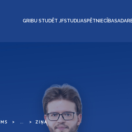
GRIBU STUDĒT JF
STUDIJAS
PĒTNIECĪBA
SADAR
UMS
...
ZIŅA