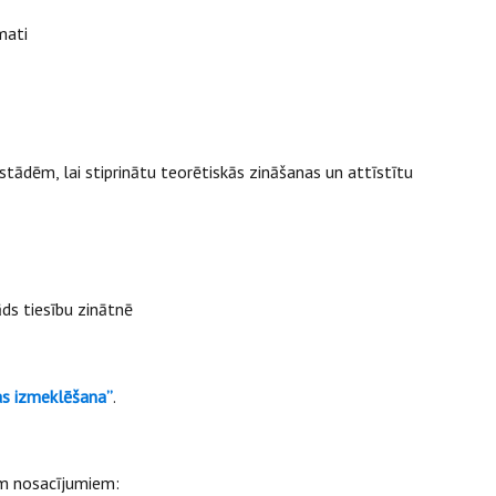
mati
stādēm, lai stiprinātu teorētiskās zināšanas un attīstītu
ds tiesību zinātnē
as izmeklēšana”
.
iem nosacījumiem: