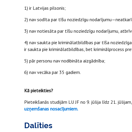
1) ir Latvijas pilsonis;
2) nav sodīta par tīšu noziedzīgu nodarījumu—neatka
3) nav notiesāta par tīšu noziedzīgu nodarījumu, atbrī
4) nav saukta pie kriminālatbildības par tīša noziedz
ir saukta pie kriminālatbildības, bet kriminālprocess pr
5) pār personu nav nodibināta aizgādnība;
6) nav vecāka par 35 gadiem.
Kā pieteikties?
Pieteikšanās studijām LU JF no 9. jūlija līdz 21. jūlijam
uzņemšanas nosacījumiem.
Dalīties