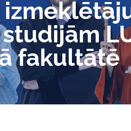
r izmeklētāj
 studijām L
jā fakultātē