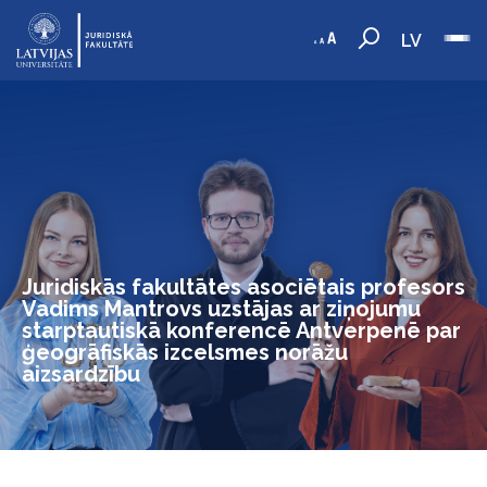
LV
Juridiskās fakultātes asociētais profesors
Vadims Mantrovs uzstājas ar ziņojumu
starptautiskā konferencē Antverpenē par
ģeogrāfiskās izcelsmes norāžu
aizsardzību