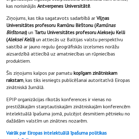
kas norisinājās
Antverpenes Universitātē
.
Ziņojums, kas tika sagatavots sadarbībā ar
Viļņas
Universitātes profesoru Ramūnu Birštonu (
Ramūnas
Birštonas
)
un
Tartu Universitātes profesoru Alekseju Kelli
(
Aleksei Kelli
)
un attiecās uz Baltijas valstu perspektīvu
saistībā ar jauno regulu ģeogrāfiskās izcelsmes norāžu
aizsardzībā attiecībā uz amatniecības un rūpniecības
produktiem.
Šis ziņojums kalpos par pamatu
kopīgam zinātniskam
rakstam
, kas tiks iesniegts publicēšanai autoritatīvā Eiropas
zinātniskā žurnālā.
EPIP organizācijas rīkotās konferences ir vienas no
prestižākajām starptautiskajām zinātniskajām konferencēm
intelektuālā īpašuma jomā, pulcējot desmitiem pētnieku no
dažādām valstīm un zinātnes nozarēm.
Vairāk par Eiropas intelektuālā īpašuma politikas