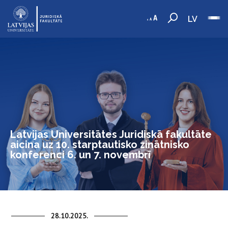
LV
Latvijas Universitātes Juridiskā fakultāte
aicina uz 10. starptautisko zinātnisko
konferenci 6. un 7. novembrī
28.10.2025.