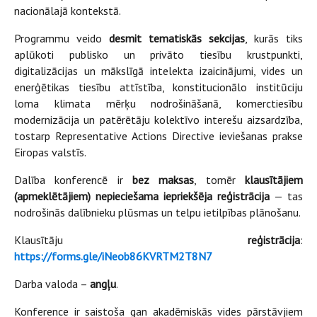
nacionālajā kontekstā.
Programmu veido
desmit tematiskās sekcijas
, kurās tiks
aplūkoti publisko un privāto tiesību krustpunkti,
digitalizācijas un mākslīgā intelekta izaicinājumi, vides un
enerģētikas tiesību attīstība, konstitucionālo institūciju
loma klimata mērķu nodrošināšanā, komerctiesību
modernizācija un patērētāju kolektīvo interešu aizsardzība,
tostarp Representative Actions Directive ieviešanas prakse
Eiropas valstīs.
Dalība konferencē ir
bez maksas
, tomēr
klausītājiem
(apmeklētājiem) nepieciešama iepriekšēja reģistrācija
— tas
nodrošinās dalībnieku plūsmas un telpu ietilpības plānošanu.
Klausītāju
reģistrācija
:
https://forms.gle/iNeob86KVRTM2T8N7
Darba valoda –
angļu
.
Konference ir saistoša gan akadēmiskās vides pārstāvjiem