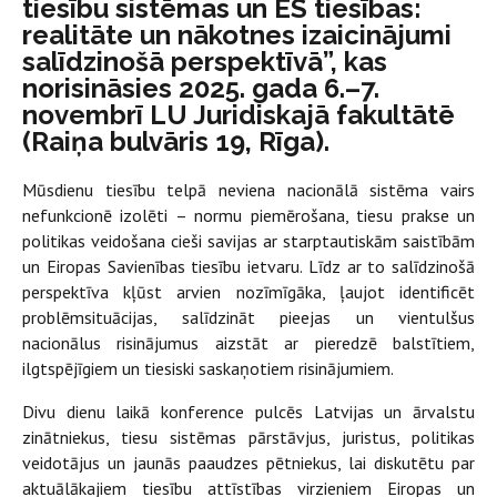
tiesību sistēmas un ES tiesības:
realitāte un nākotnes izaicinājumi
salīdzinošā perspektīvā”, kas
norisināsies 2025. gada 6.–7.
novembrī LU Juridiskajā fakultātē
(Raiņa bulvāris 19, Rīga).
Mūsdienu tiesību telpā neviena nacionālā sistēma vairs
nefunkcionē izolēti – normu piemērošana, tiesu prakse un
politikas veidošana cieši savijas ar starptautiskām saistībām
un Eiropas Savienības tiesību ietvaru. Līdz ar to salīdzinošā
perspektīva kļūst arvien nozīmīgāka, ļaujot identificēt
problēmsituācijas, salīdzināt pieejas un vientulšus
nacionālus risinājumus aizstāt ar pieredzē balstītiem,
ilgtspējīgiem un tiesiski saskaņotiem risinājumiem.
Divu dienu laikā konference pulcēs Latvijas un ārvalstu
zinātniekus, tiesu sistēmas pārstāvjus, juristus, politikas
veidotājus un jaunās paaudzes pētniekus, lai diskutētu par
aktuālākajiem tiesību attīstības virzieniem Eiropas un