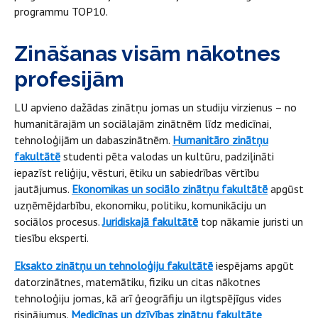
programmu TOP10.
Zināšanas visām nākotnes
profesijām
LU apvieno dažādas zinātņu jomas un studiju virzienus – no
humanitārajām un sociālajām zinātnēm līdz medicīnai,
tehnoloģijām un dabaszinātnēm.
Humanitāro zinātņu
fakultātē
studenti pēta valodas un kultūru, padziļināti
iepazīst reliģiju, vēsturi, ētiku un sabiedrības vērtību
jautājumus.
Ekonomikas un sociālo zinātņu fakultātē
apgūst
uzņēmējdarbību, ekonomiku, politiku, komunikāciju un
sociālos procesus.
Juridiskajā fakultātē
top nākamie juristi un
tiesību eksperti.
Eksakto zinātņu un tehnoloģiju fakultātē
iespējams apgūt
datorzinātnes, matemātiku, fiziku un citas nākotnes
tehnoloģiju jomas, kā arī ģeogrāfiju un ilgtspējīgus vides
risinājumus.
Medicīnas un dzīvības zinātņu fakultāte