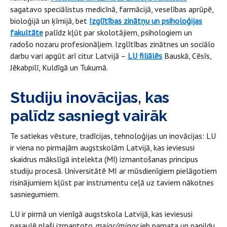
sagatavo speciālistus medicīnā, farmācijā, veselības aprūpē,
bioloģijā un ķīmijā, bet
Izglītības zinātņu un psiholoģijas
fakultāte
palīdz kļūt par skolotājiem, psihologiem un
radošo nozaru profesionāļiem. Izglītības zinātnes un sociālo
darbu vari apgūt arī citur Latvijā –
LU filiālēs
Bauskā, Cēsīs,
Jēkabpilī, Kuldīgā un Tukumā.
Studiju inovācijas, kas
palīdz sasniegt vairāk
Te satiekas vēsture, tradīcijas, tehnoloģijas un inovācijas: LU
ir viena no pirmajām augstskolām Latvijā, kas ieviesusi
skaidrus mākslīgā intelekta (MI) izmantošanas principus
studiju procesā. Universitātē MI ar mūsdienīgiem pielāgotiem
risinājumiem kļūst par instrumentu ceļā uz taviem nākotnes
sasniegumiem.
LU ir pirmā un vienīgā augstskola Latvijā, kas ieviesusi
pasaulē plaši izmantoto
major/minor
jeb pamata un papildu