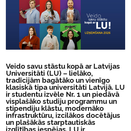
Veido savu stāstu kopā ar Latvijas
Universitāti (LU) – lielāko,
tradīcijām bagātāko un vienīgo
klasiskā tipa universitāti Latvijā. LU
ir studentu izvēle Nr. 1 un piedāvā
visplašāko studiju programmu un
stipendiju klāstu, modernāko
infrastruktūru, izcilākos docētājus
un plašākās starptautiskās
izglītības iespējas. LU ir