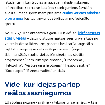
studentiem, kuri lepojas ar augstiem akadēmiskajiem,
pētniecības, sporta un kultūras sasniegumiem. Savukārt
augsta līmeņa sportistiem pieejama
duālās karjeras atbalsta
programma
, kas ļauj apvienot studijas ar profesionālo
sportu.
No 2026./2027. akadēmiskā gada LU ievieš arī
līdzfinansētās
studiju vietas
– daļu no studiju maksas segs universitāte no
valsts budžeta līdzekļiem, padarot kvalitatīvu augstāko
izglītību pieejamāku vēl vairāk jauniešiem. Šogad
līdzfinansētās studiju vietas būs pieejamas studiju
programmās “Komunikācijas zinātne”, “Ekonomika”,
“Filozofija”, “Vēsture un arheoloģija”, “Tiesību zinātne”,
“Socioloģija”, “Biznesa vadība” un citās.
Vide, kur idejas pārtop
reālos sasniegumos
LU studijas nozīmē vairāk nekā lekcijas un seminārus – tā ir