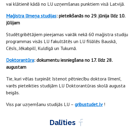
vai klātienē kādā no LU uzņemšanas punktiem visā Latvijā.
Maģistra līmeņa studijas
: pieteikšanās no 29. jūnija līdz 10.
jūlijam
Studētgribētājiem pieejamas vairāk nekā 60 maģistra studiju
programmas visās LU fakultātēs un LU filiālēs Bauskā,
Cēsīs, Jēkabpilī, Kuldīgā un Tukumā.
Doktorantūra
: dokumentu iesniegšana no 17. līdz 28.
augustam
Tie, kuri vēlas turpināt īstenot pētniecību doktora līmenī,
varēs pieteikties studijām LU Doktorantūras skolā augusta
beigās.
Viss par uzņemšanu studijās LU –
gribustudet.lv
!
Dalīties