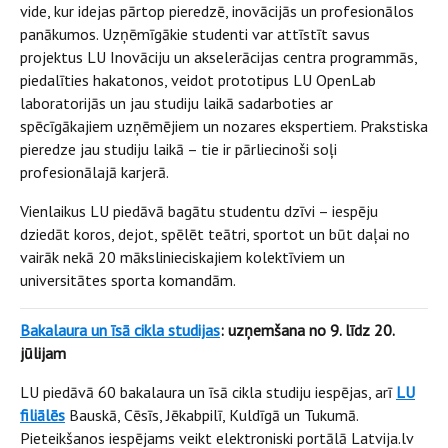
vide, kur idejas pārtop pieredzē, inovācijās un profesionālos
panākumos. Uzņēmīgākie studenti var attīstīt savus
projektus LU Inovāciju un akselerācijas centra programmās,
piedalīties hakatonos, veidot prototipus LU OpenLab
laboratorijās un jau studiju laikā sadarboties ar
spēcīgākajiem uzņēmējiem un nozares ekspertiem. Prakstiska
pieredze jau studiju laikā – tie ir pārliecinoši soļi
profesionālajā karjerā.
Vienlaikus LU piedāvā bagātu studentu dzīvi – iespēju
dziedāt koros, dejot, spēlēt teātri, sportot un būt daļai no
vairāk nekā 20 mākslinieciskajiem kolektīviem un
universitātes sporta komandām.
Bakalaura un īsā cikla studijas
: uzņemšana no 9. līdz 20.
jūlijam
LU piedāvā 60 bakalaura un īsā cikla studiju iespējas, arī
LU
filiālēs
Bauskā, Cēsīs, Jēkabpilī, Kuldīgā un Tukumā.
Pieteikšanos iespējams veikt elektroniski portālā Latvija.lv