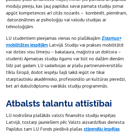
moduļu pieeju, kas ļauj papildus savai pamata studiju jomai
apgūt kompetences arī citās nozarēs – kombinēt, piemēram,
datorzinātnes ar psiholoģiju vai valodu studijas ar
tehnoloģijām.
LU studentiem pieejamas vienas no plašākajām
Erasmus+
mobilitātes iespējām
Latvijā. Studiju vai prakses mobilitātē
var doties visu līmeņu – bakalaura, maģistra un doktora –
studenti. Apmaiņas studiju ilgums var būt no dažām dienām
līdz pat gadam. LU sadarbojas ar plašu partneruniversitāšu
tīklu Eiropā, dodot iespēju šajā laikā iegūt ne tikai
starptautisku akadēmisko, profesionālo un kultūras pieredzi,
bet arī dubultdiplomu vairākās studiju programmās.
Atbalsts talantu attīstībai
LU nodrošina plašākās valsts finansēto studiju iespējas
Latvijā, tostarp jauniešiem pēc Valsts aizsardzības dienesta.
Papildus tam LU Fonds piedāvā plašas
stipendiju iespējas