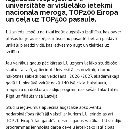
universitāte ar vislielāko ietekmi
nacionālā mērogā, TOP200 Eiropā
un ceļā uz TOP500 pasaulē.
LU sniedz iespēju ne tikai iegūt augstāko izglītību, kas paver
plašas karjeras iespējas mūsdienu pasaulē, bet arī piedāvā
unikālu pieredzi vidē, kas iedvesmo augt un tiekties uz
izcilību.
Jau vairākus gadus pēc kārtas LU uzņem lielāko studējošo
skaitu Latvijā, apliecinot Universitātes nozīmīgo lomu
nākotnes sabiedrības veidošanā. 2026./2027. akadēmiskajā
gadā LU piedāvā vairāk nekā 140 īsā cikla, bakalaura,
maģistra un doktora studiju programmas sešās fakultātēs
Rīgā un filiālēs visā Latvijā.
Studiju ieguvumus apliecina augstākie absolventu
nodarbinātības rādītāji valstī, ar kuriem LU ierindojas arī
TOP20 Eiropā. Jau gandrīz desmit gadus vairākas LU studiju
programmas ierindojas darba devēju ieteiktāko izglītības