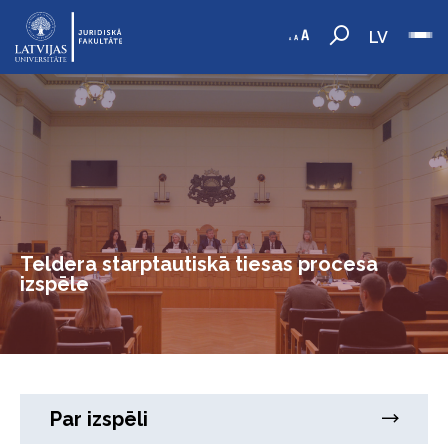
LV
Teldera starptautiskā tiesas procesa
izspēle
Par izspēli